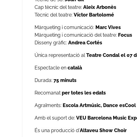
Cap tècnic del teatre:
Aleix Arbonès
Tècnic del teatre:
Víctor Bartolomé
Màrqueting i comunicació:
Marc Vives
Màrqueting i comunicació del teatre:
Focus
Disseny gràfic:
Andrea Cortés
Única representació al
Teatre
Condal el 07 d
Espectacle en
català
Durada:
75
minuts
Recomanat
per totes les edats
Agraïments:
Escola Artmúsic, Dance esCool
Amb el suport de:
VEU Barcelona Music Exp
És una producció d'
Altaveu Show Choir