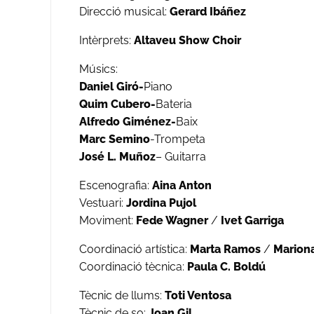
Direcció musical:
Gerard Ibáñez
Intèrprets:
Altaveu Show Choir
Músics:
Daniel Giró-
Piano
Quim Cubero-
Bateria
Alfredo Giménez-
Baix
Marc Semino
-Trompeta
José L. Muñoz
– Guitarra
Escenografia:
Aina Anton
Vestuari:
Jordina Pujol
Moviment:
Fede Wagner
/
Ivet Garriga
Coordinació artística:
Marta Ramos
/
Marion
Coordinació tècnica:
Paula C. Boldú
Tècnic de llums:
Toti Ventosa
Tècnic de so:
Joan Gil