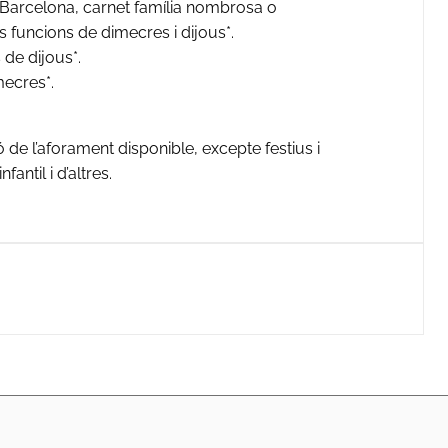
 Barcelona, carnet família nombrosa o
 funcions de dimecres i dijous*.
 de dijous*.
mecres*.
de l’aforament disponible, excepte festius i
antil i d’altres.