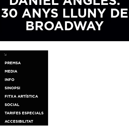
DANIEL ANGLÈS.
30 ANYS LLUNY DE
BROADWAY
PREMSA
MEDIA
INFO
SINOPSI
FITXA ARTÍSTICA
SOCIAL
TARIFES ESPECIALS
ACCESIBILITAT