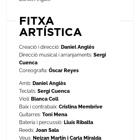
FITXA
ARTÍSTICA
Creació i direcció:
Daniel Anglès
Direcció musical i arranjaments:
Sergi
Cuenca
Coreografia:
Óscar Reyes
Amb:
Daniel Anglès
Teclats:
Sergi Cuenca
Violí:
Blanca Coll
Baix i contrabaix:
Cristina Membrive
Guitarres:
Toni Mena
Bateria i percussió:
Lluís Ribalta
Reeds:
Joan Sala
Veus:
Neizan Martín i Carla Miralda