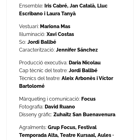
Ensemble:
Iris Cabré, Jan Català, Lluc
Escribano i Laura Tanyà
Vestuari:
Mariona Mas
Il·luminació:
Xavi Costas
So:
Jordi Ballbé
Caracterització:
Jennifer Sánchez
Producció executiva:
Daria Nicolau
Cap tècnic del teatre:
Jordi Ballbé
Tècnics del teatre:
Aleix Arbonès i Víctor
Bartolomé
Màrqueting i comunicació:
Focus
Fotografia:
David Ruano
Disseny gràfic:
Zuhaitz San Buenavenura
Agraïments:
Grup Focus, Festival
Temporada Alta, Teatre Kursaal, Aules ·