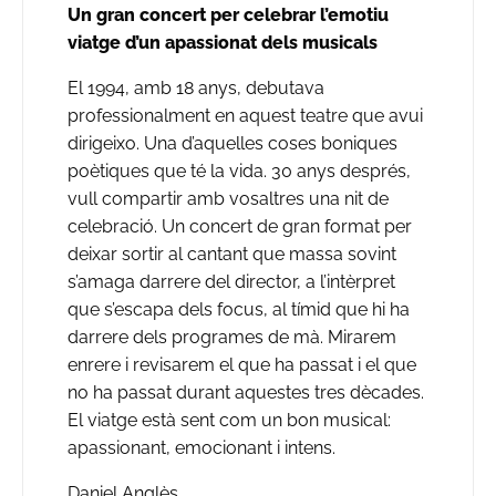
Un gran concert per celebrar l’emotiu
viatge d’un apassionat dels musicals
El 1994, amb 18 anys, debutava
professionalment en aquest teatre que avui
dirigeixo. Una d’aquelles coses boniques
poètiques que té la vida. 30 anys després,
vull compartir amb vosaltres una nit de
celebració. Un concert de gran format per
deixar sortir al cantant que massa sovint
s’amaga darrere del director, a l’intèrpret
que s’escapa dels focus, al tímid que hi ha
darrere dels programes de mà. Mirarem
enrere i revisarem el que ha passat i el que
no ha passat durant aquestes tres dècades.
El viatge està sent com un bon musical:
apassionant, emocionant i intens.
Daniel Anglès