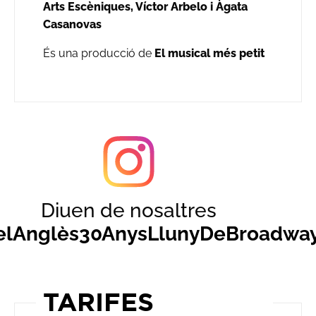
Arts Escèniques, Víctor Arbelo i Àgata
Casanovas
És una producció de
El musical més petit
Diuen de nosaltres
elAnglès30AnysLlunyDeBroadwa
en nueva ventana
TARIFES