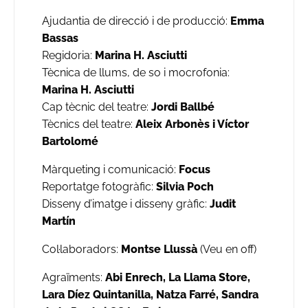
Ajudantia de direcció i de producció:
Emma
Bassas
Regidoria:
Marina H. Asciutti
Tècnica de llums, de so i mocrofonia:
Marina H. Asciutti
Cap tècnic del teatre:
Jordi Ballbé
Tècnics del teatre:
Aleix Arbonès i Víctor
Bartolomé
Màrqueting i comunicació:
Focus
Reportatge fotogràfic:
Silvia Poch
Disseny d’imatge i disseny gràfic:
Judit
Martín
Col·laboradors:
Montse Llussà
(Veu en off)
Agraïments:
Abi Enrech, La Llama Store,
Lara Díez Quintanilla, Natza Farré, Sandra