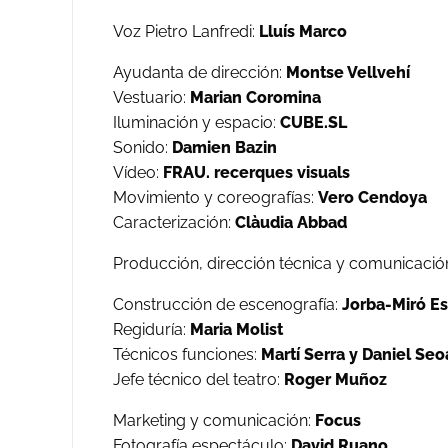
Voz Pietro Lanfredi:
Lluís Marco
Ayudanta de dirección:
Montse Vellvehí
Vestuario:
Marian Coromina
Iluminación y espacio:
CUBE.SL
Sonido:
Damien Bazin
Vídeo:
FRAU. recerques visuals
Movimiento y coreografías:
Vero Cendoya
Caracterización:
Clàudia Abbad
Producción, dirección técnica y comunicació
Construcción de escenografía:
Jorba-Miró Es
Regiduría:
Maria Molist
Técnicos funciones:
Martí Serra y Daniel Se
Jefe técnico del teatro:
Roger Muñoz
Marketing y comunicación:
Focus
Fotografía espectáculo:
David Ruano