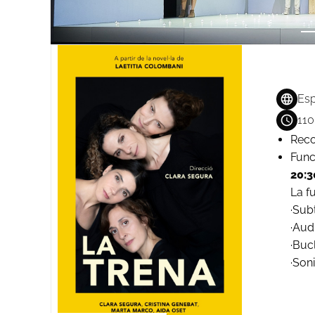
Esp
110
Reco
Func
20:3
La f
·Sub
·Aud
·Buc
·Son