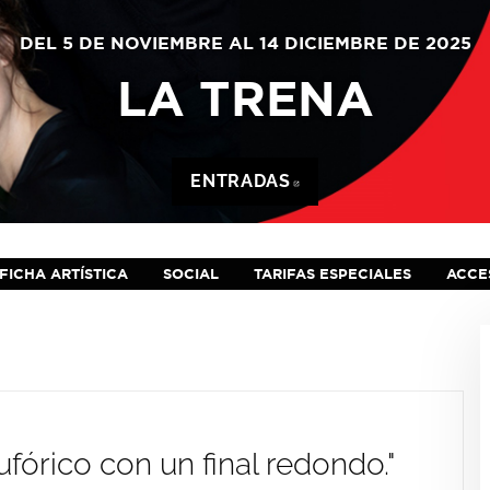
DEL 5 DE NOVIEMBRE AL 14 DICIEMBRE DE 2025
LA TRENA
ENTRADAS
ABRE EN NUEVA VE
FICHA ARTÍSTICA
SOCIAL
TARIFAS ESPECIALES
ACCES
ufórico con un final redondo."
"Ha