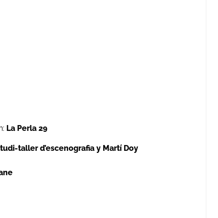
n:
La Perla 29
tudi-taller d’escenografia y Martí Doy
oane