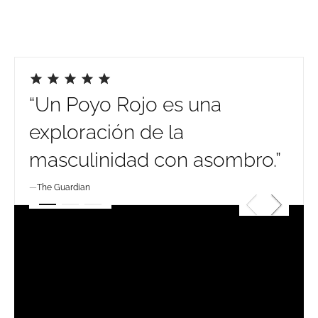
“Un Poyo Rojo es una
"Un
exploración de la
lev
masculinidad con asombro.”
mas
qui
The Guardian
hum
The 